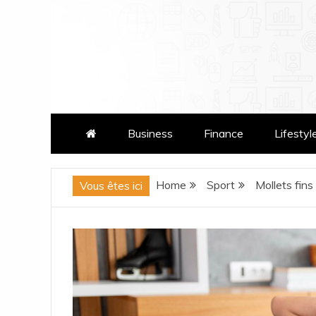
Skip
to
content
patatrasmag.com
Business
Finance
Lifestyl
Home
Sport
Mollets fins
Vous êtes ici