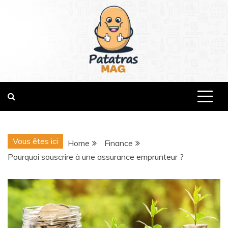
Skip
to
content
patatrasmag.com
Vous êtes ici
Home
Finance
Pourquoi souscrire à une assurance emprunteur ?