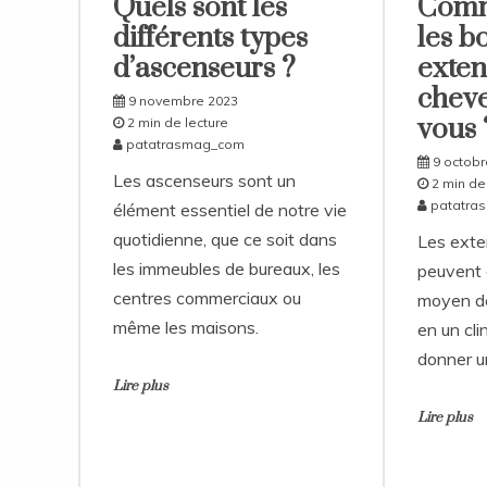
Quels sont les
Comm
différents types
les b
d’ascenseurs ?
exten
chev
9 novembre 2023
vous 
2 min de lecture
patatrasmag_com
9 octobr
Les ascenseurs sont un
2 min de
patatra
élément essentiel de notre vie
quotidienne, que ce soit dans
Les exte
les immeubles de bureaux, les
peuvent 
centres commerciaux ou
moyen de
même les maisons.
en un cli
donner u
Lire plus
Lire plus