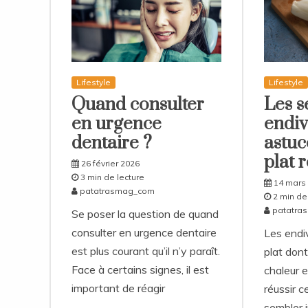
Lifestyle
Lifestyle
Quand consulter
Les s
en urgence
endiv
dentaire ?
astuc
plat 
26 février 2026
3 min de lecture
14 mars
patatrasmag_com
2 min de
patatra
Se poser la question de quand
consulter en urgence dentaire
Les endiv
est plus courant qu’il n’y paraît.
plat don
Face à certains signes, il est
chaleur e
important de réagir
réussir c
sembler 