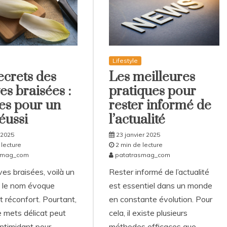
Lifestyle
ecrets des
Les meilleures
es braisées :
pratiques pour
es pour un
rester informé de
réussi
l’actualité
 2025
23 janvier 2025
 lecture
2 min de lecture
smag_com
patatrasmag_com
es braisées, voilà un
Rester informé de l’actualité
t le nom évoque
est essentiel dans un monde
t réconfort. Pourtant,
en constante évolution. Pour
e mets délicat peut
cela, il existe plusieurs
intimidant pour
méthodes efficaces que