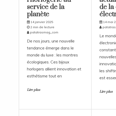
service de la
de la
planète
élect
14 janvier 2025
14 mai 
2 min de lecture
patatra
patatrasmag_com
Le monde
De nos jours, une nouvelle
électron
tendance émerge dans le
constant
monde du luxe : les montres
nouvelle
écologiques. Ces bijoux
innovati
horlogers allient innovation et
les shift
esthétisme tout en
est essen
Lire plus
Lire plus