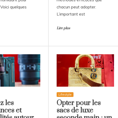
 Voici quelques
chacun peut adopter.
L’important est
Lire plus
Lifestyle
z les
Opter pour les
nces et
sacs de luxe
lités autour
seconde main : un