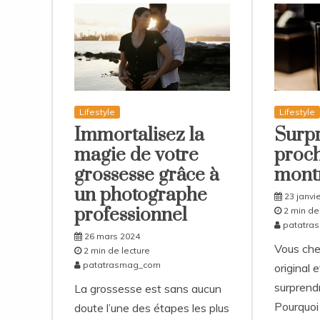
Lifestyle
Lifestyle
Immortalisez la
Surp
magie de votre
proch
grossesse grâce à
montr
un photographe
23 janvi
professionnel
2 min de
patatra
26 mars 2024
Vous che
2 min de lecture
patatrasmag_com
original 
surprend
La grossesse est sans aucun
Pourquoi
doute l’une des étapes les plus