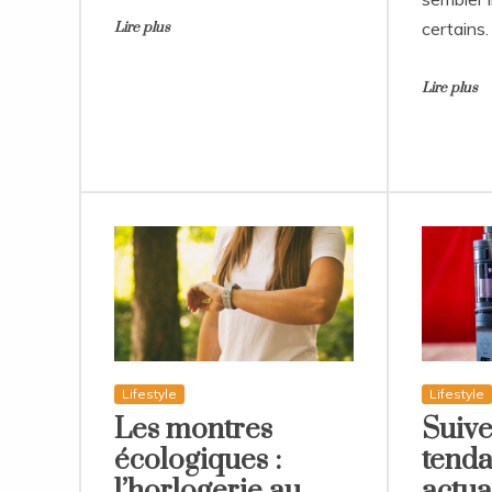
certains.
Lire plus
Lire plus
Lifestyle
Lifestyle
Les montres
Suive
écologiques :
tenda
l’horlogerie au
actua