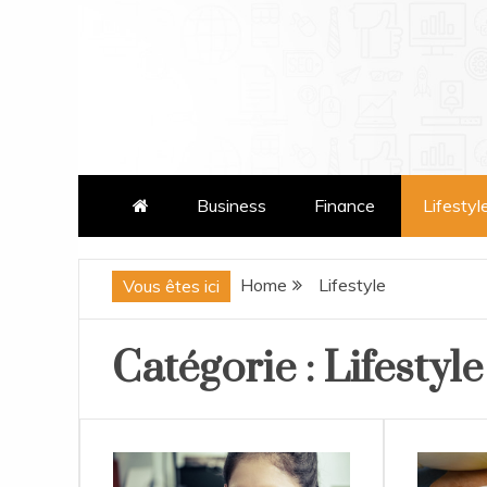
Skip
to
content
patatrasmag.com
Business
Finance
Lifestyl
Home
Lifestyle
Vous êtes ici
Catégorie :
Lifestyle