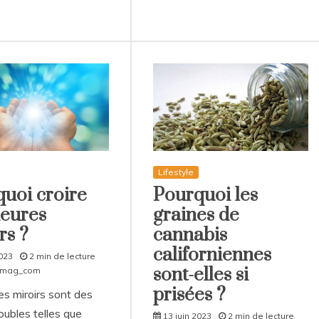
Lifestyle
uoi croire
Pourquoi les
eures
graines de
rs ?
cannabis
californiennes
2023
2 min de lecture
sont-elles si
smag_com
prisées ?
es miroirs sont des
ubles telles que
13 juin 2023
2 min de lecture