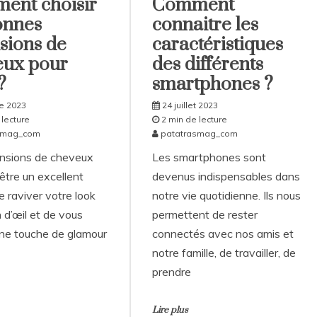
ent choisir
Comment
onnes
connaitre les
sions de
caractéristiques
eux pour
des différents
?
smartphones ?
e 2023
24 juillet 2023
 lecture
2 min de lecture
smag_com
patatrasmag_com
nsions de cheveux
Les smartphones sont
être un excellent
devenus indispensables dans
 raviver votre look
notre vie quotidienne. Ils nous
n d’œil et de vous
permettent de rester
ne touche de glamour
connectés avec nos amis et
notre famille, de travailler, de
prendre
Lire plus