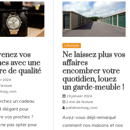
Lifestyle
renez vos
Ne laissez plus vos
es avec une
affaires
e de qualité
encombrer votre
quotidien, louez
er 2024
un garde-meuble !
 lecture
smag_com
19 janvier 2024
rchez un cadeau
2 min de lecture
patatrasmag_com
et élégant pour
re vos proches ?
Avez-vous déjà remarqué
 ne pas opter pour
comment nos maisons et nos