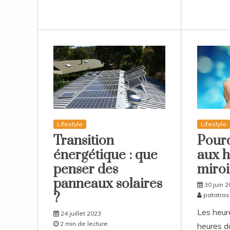
Lifestyle
Lifestyle
Transition
Pourq
énergétique : que
aux h
penser des
miroi
panneaux solaires
30 juin 
?
patatra
Les heur
24 juillet 2023
2 min de lecture
heures do