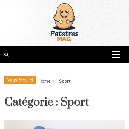
Skip
to
content
patatrasmag.com
Vous êtes ici
Home
Sport
Catégorie :
Sport