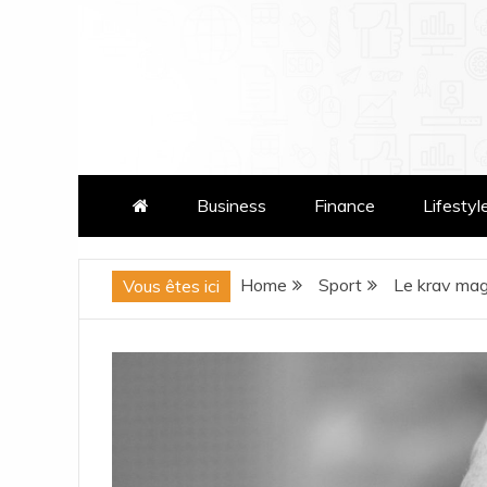
Skip
to
content
patatrasmag.com
Business
Finance
Lifestyl
Home
Sport
Le krav maga
Vous êtes ici