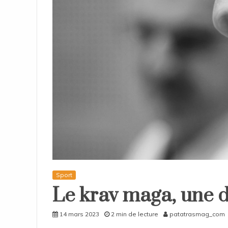
Sport
Le krav maga, une di
14 mars 2023
2 min de lecture
patatrasmag_com