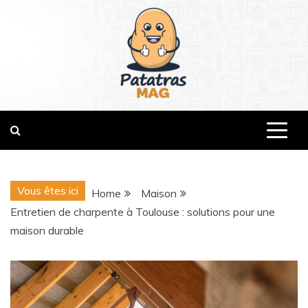
Skip
to
content
patatrasmag.com
Vous êtes ici
Home
Maison
Entretien de charpente à Toulouse : solutions pour une
maison durable