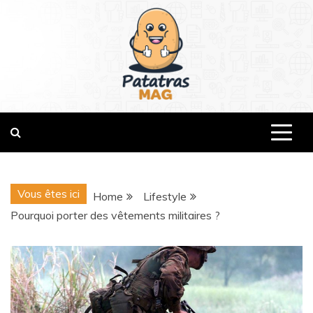
Skip
to
content
patatrasmag.com
Vous êtes ici
Home
Lifestyle
Pourquoi porter des vêtements militaires ?