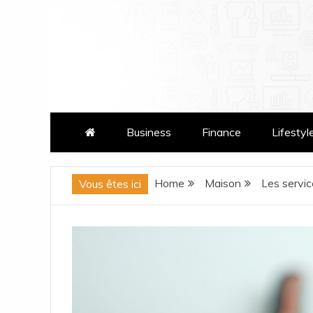
Skip
to
content
patatrasmag.com
Business
Finance
Lifestyl
Home
Maison
Les servic
Vous êtes ici