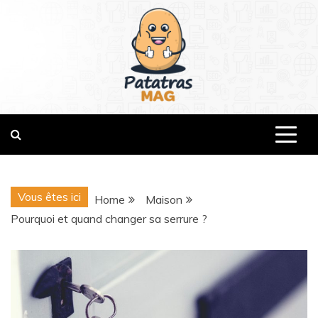
Skip
to
content
patatrasmag.com
Vous êtes ici
Home
Maison
Pourquoi et quand changer sa serrure ?