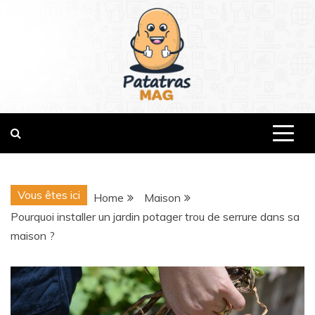
Skip
to
content
patatrasmag.com
Vous êtes ici
Home
Maison
Pourquoi installer un jardin potager trou de serrure dans sa
maison ?